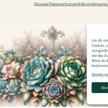
Glossar
Datenschutz­erklärung
Impre
Um dir ein
Cookies, 
zuzugreif
wie das Su
Wenn du d
bestimmte
Dienste v
Akz