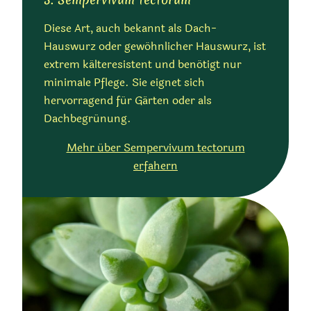
Diese Art, auch bekannt als Dach-
Hauswurz oder gewöhnlicher Hauswurz, ist
extrem kälteresistent und benötigt nur
minimale Pflege. Sie eignet sich
hervorragend für Gärten oder als
Dachbegrünung.
Mehr über Sempervivum tectorum
erfahern