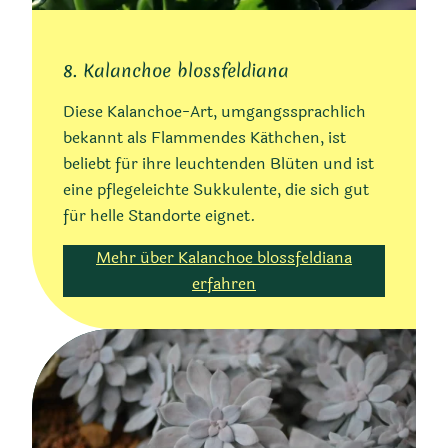
8. Kalanchoe blossfeldiana
Diese Kalanchoe-Art, umgangssprachlich
bekannt als Flammendes Käthchen, ist
beliebt für ihre leuchtenden Blüten und ist
eine pflegeleichte Sukkulente, die sich gut
für helle Standorte eignet.
Mehr über Kalanchoe blossfeldiana
erfahren