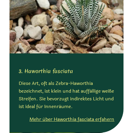
3. Haworthia fasciata
Diese Art, oft als Zebra-Haworthia
bezeichnet, ist klein und hat auffällige weiße
Streifen. Sie bevorzugt indirektes Licht und
ist ideal für Innenräume.
Mehr über Haworthia fasciata erfahern