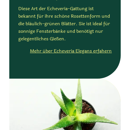
Diese Art der Echeveria-Gattung ist
bekannt für ihre schöne Rosettenform und
die bläulich-grünen Blätter. Sie ist ideal für
sonnige Fensterbänke und benötigt nur
gelegentliches Gießen.
Mehr über Echeveria Elegans erfahern