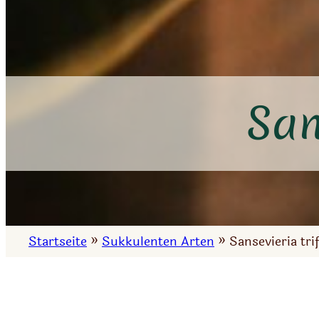
San
Startseite
»
Sukkulenten Arten
»
Sansevieria tri