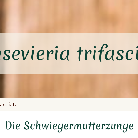
sevieria trifasc
fasciata
Die Schwiegermutterzunge