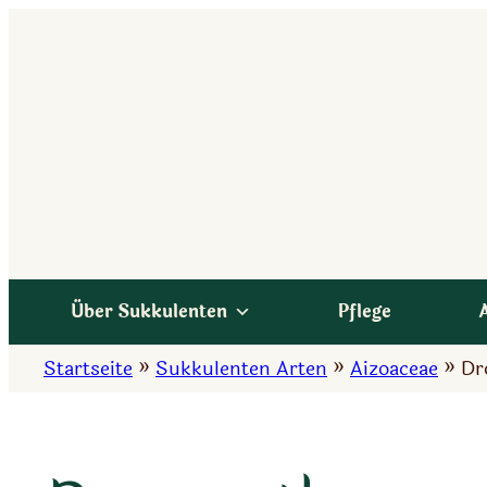
Zum
Inhalt
springen
Über Sukkulenten
Pflege
Startseite
»
Sukkulenten Arten
»
Aizoaceae
»
Dr