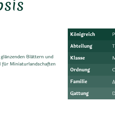
sis
Königreich
P
Abteilung
T
 glänzenden Blättern und
Klasse
M
 für Miniaturlandschaften
Ordnung
C
Familie
A
Gattung
D