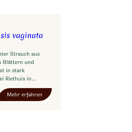
sis vaginata
ter Strauch aus
n Blättern und
t in stark
ei Riethuis in…
:
Mehr erfahren
D
r
o
s