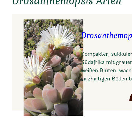
Drosanthemopsis Arten
Drosanthemop
Kompakter, sukkulen
Südafrika mit graue
weißen Blüten, wächs
salzhaltigen Böden b