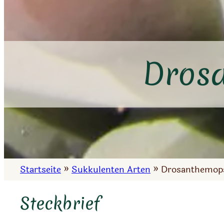
Drosa
Startseite
»
Sukkulenten Arten
»
Drosanthemops
Steckbrief