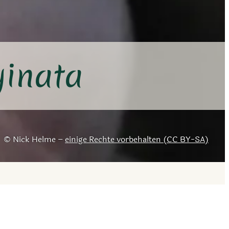
ginata
Nick Helme –
einige Rechte vorbehalten (CC BY-SA)