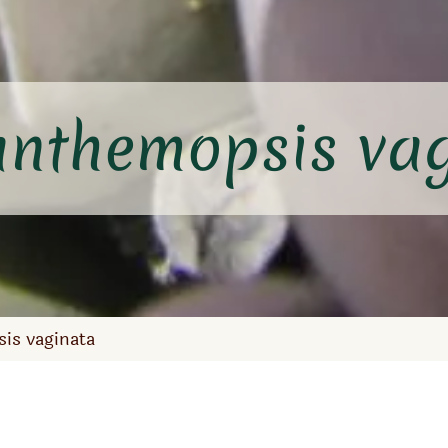
nthemopsis va
is vaginata