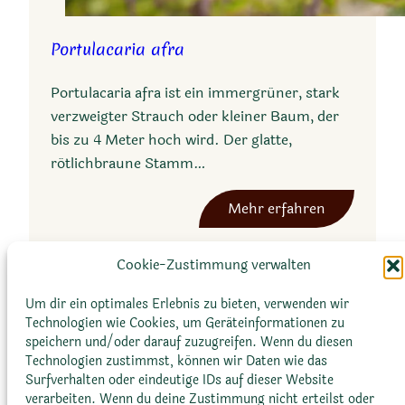
Portulacaria afra
Portulacaria afra ist ein immergrüner, stark
verzweigter Strauch oder kleiner Baum, der
bis zu 4 Meter hoch wird. Der glatte,
rötlichbraune Stamm…
:
Mehr erfahren
P
o
Cookie-Zustimmung verwalten
r
t
Um dir ein optimales Erlebnis zu bieten, verwenden wir
u
Technologien wie Cookies, um Geräteinformationen zu
speichern und/oder darauf zuzugreifen. Wenn du diesen
l
Technologien zustimmst, können wir Daten wie das
a
Surfverhalten oder eindeutige IDs auf dieser Website
c
verarbeiten. Wenn du deine Zustimmung nicht erteilst oder