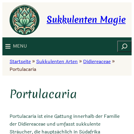
Zum
Inhalt
Sukkulenten Magie
springen
Suchen
MENU
Startseite
»
Sukkulenten Arten
»
Didiereaceae
»
Portulacaria
Portulacaria
Portulacaria ist eine Gattung innerhalb der Familie
der Didiereaceae und umfasst sukkulente
Sträucher, die hauptsächlich in Südafrika