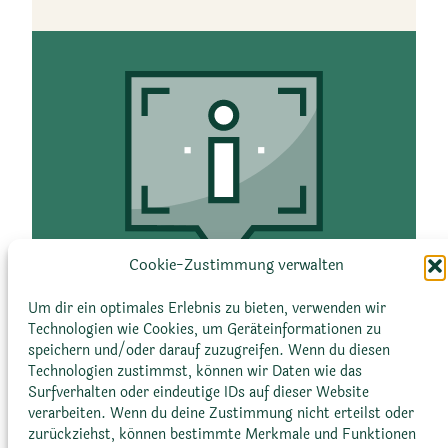
Cookie-Zustimmung verwalten
Ökologische Rolle
Um dir ein optimales Erlebnis zu bieten, verwenden wir
Echeverien spielen eine wichtige Rolle
Technologien wie Cookies, um Geräteinformationen zu
speichern und/oder darauf zuzugreifen. Wenn du diesen
in ihren natürlichen Lebensräumen,
Technologien zustimmst, können wir Daten wie das
indem sie als Wirts- und
Surfverhalten oder eindeutige IDs auf dieser Website
Nektarpflanzen für verschiedene
verarbeiten. Wenn du deine Zustimmung nicht erteilst oder
Insektenarten dienen. Zum Beispiel
zurückziehst, können bestimmte Merkmale und Funktionen