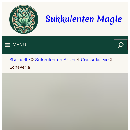
Zum
Inhalt
Sukkulenten Magie
springen
Suchen
MENU
Startseite
»
Sukkulenten Arten
»
Crassulaceae
»
Echeveria