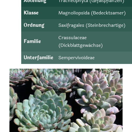
Abteilung
Tracheophyta (Gefäßpflanzen)
Klasse
Magnoliopsida (Bedecktsamer)
Ordnung
Saxifragales (Steinbrechartige)
Crassulaceae
Familie
(Dickblattgewächse)
Unterfamilie
Sempervivoideae