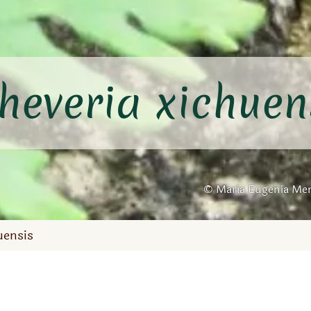
heveria xichuen
María Eugenia Men
uensis