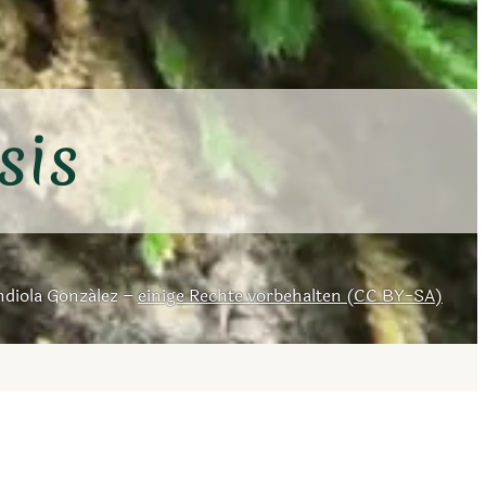
sis
diola González –
einige Rechte vorbehalten (CC BY-SA)