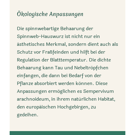
Ursprungsländer
Ökologische Anpassungen
Frankreich, Italien,
Die spinnwebartige Behaarung der
Schweiz, Österreich, und
Spinnweb-Hauswurz ist nicht nur ein
Spanien
ästhetisches Merkmal, sondern dient auch als
Schutz vor Fraßfeinden und hilft bei der
Regulation der Blatttemperatur. Die dichte
Behaarung kann Tau und Nebeltröpfchen
einfangen, die dann bei Bedarf von der
Pflanze absorbiert werden können. Diese
Anpassungen ermöglichen es Sempervivum
arachnoideum, in ihrem natürlichen Habitat,
Ursprungsregionen
den europäischen Hochgebirgen, zu
gedeihen.
Europäische Gebirge,
Pyrenäen bis Ostalpen
und südlich bis in die