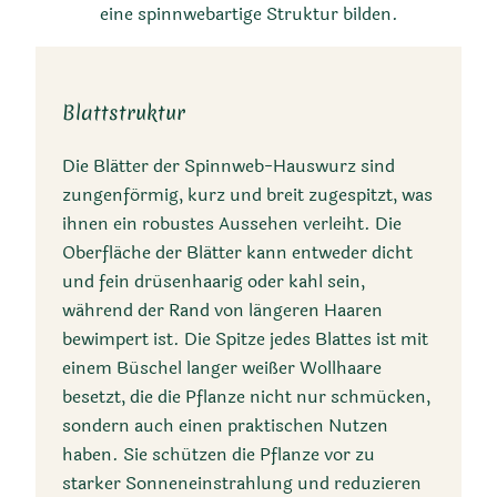
die für ihre spinnwebartige
eine spinnwebartige Struktur bilden.
Behaarung bekannt ist. Die
Art bevorzugt ein saures
Bodenmilieu auf
Blattstruktur
silikatischem Substrat und
ist in europäischen Gebirgen
Die Blätter der Spinnweb-Hauswurz sind
zungenförmig, kurz und breit zugespitzt, was
verbreitet. Sie blüht im
ihnen ein robustes Aussehen verleiht. Die
Sommer mit blassrosa bis
Oberfläche der Blätter kann entweder dicht
intensiv rosa Blüten und ist
und fein drüsenhaarig oder kahl sein,
sehr trockenheitstolerant.
während der Rand von längeren Haaren
bewimpert ist. Die Spitze jedes Blattes ist mit
einem Büschel langer weißer Wollhaare
besetzt, die die Pflanze nicht nur schmücken,
sondern auch einen praktischen Nutzen
haben. Sie schützen die Pflanze vor zu
starker Sonneneinstrahlung und reduzieren
Trivialnamen