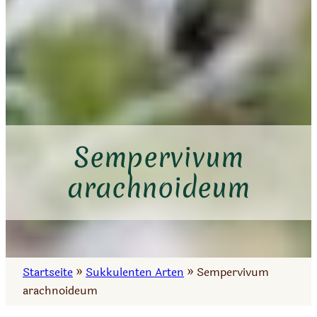
Sempervivum
arachnoideum
Startseite
»
Sukkulenten Arten
»
Sempervivum
arachnoideum