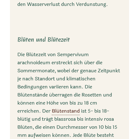
den Wasserverlust durch Verdunstung.
Spinnweb-Dachwurz,
Spinnweb-Hauswurz,
Spinnweben-Hauswurz,
Blüten und Blütezeit
Cobweb House-leek,
Cobweb Hen and Chick,
Die Blütezeit von Sempervivum
Cobweb Sedum, Spider
arachnoideum erstreckt sich über die
Web Hens and Chicks
Sommermonate, wobei der genaue Zeitpunkt
je nach Standort und klimatischen
Bedingungen variieren kann. Die
Blütenstände überragen die Rosetten und
können eine Höhe von bis zu 18 cm
erreichen. Der
Blütenstand
ist 5- bis 18-
blütig und trägt blassrosa bis intensiv rosa
Blüten, die einen Durchmesser von 10 bis 15
Synonyme
mm aufweisen können. Jede Blüte besteht