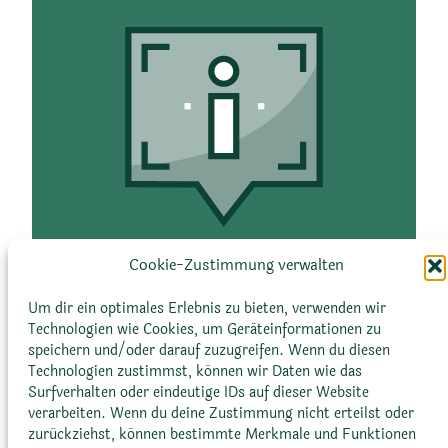
Apenninen und Korsika
Wuchsform
Taxonomie
Cookie-Zustimmung verwalten
Rosettenartig,
Sempervivum arachnoideum gehört
polsterbildend,
Um dir ein optimales Erlebnis zu bieten, verwenden wir
zur Familie der Dickblattgewächse
Technologien wie Cookies, um Geräteinformationen zu
horstbildend,
(Crassulaceae) und repräsentiert eine
speichern und/oder darauf zuzugreifen. Wenn du diesen
mattenbildend
von vielen Arten innerhalb der Gattung
Technologien zustimmst, können wir Daten wie das
Sempervivum. Die Spezies unterteilt
Surfverhalten oder eindeutige IDs auf dieser Website
verarbeiten. Wenn du deine Zustimmung nicht erteilst oder
sich weiter in zwei Unterarten: die
zurückziehst, können bestimmte Merkmale und Funktionen
Gewöhnliche Spinnweb-Hauswurz