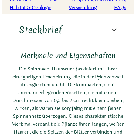
Habitat & Ökologie
Verwendung
FAQs
Steckbrief
Merkmale und Eigenschaften
Die Spinnweb-Hauswurz fasziniert mit ihrer
einzigartigen Erscheinung, die in der Pflanzenwelt
ihresgleichen sucht. Die kompakten, dicht
aneinanderliegenden Rosetten, die mit einem
Kurzbeschreibung
Durchmesser von 0,5 bis 2 cm recht klein bleiben,
wirken, als wären sie sorgfältig mit einem feinen
Sempervivum arachnoideum
Spinnennetz überzogen. Dieses charakteristische
ist eine polsterbildende,
Merkmal verdankt die Pflanze ihren langen, weißen
kleinrosettige Sukkulente,
Haaren, die die Spitzen der Blätter verbinden und