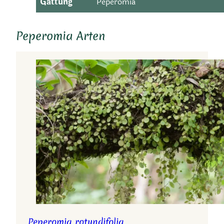
Gattung
Peperomia
Peperomia Arten
Peperomia rotundifolia