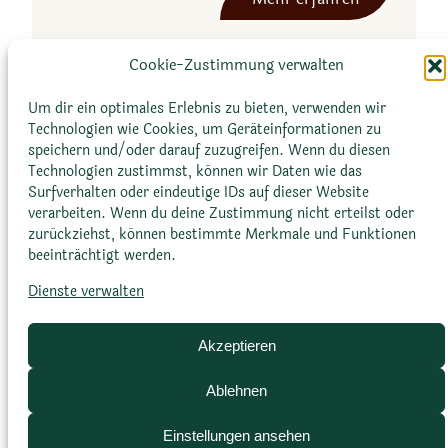
o
P
t
e
u
Cookie-Zustimmung verwalten
p
n
e
Um dir ein optimales Erlebnis zu bieten, verwenden wir
d
r
Technologien wie Cookies, um Geräteinformationen zu
i
speichern und/oder darauf zuzugreifen. Wenn du diesen
o
f
Technologien zustimmst, können wir Daten wie das
m
o
Surfverhalten oder eindeutige IDs auf dieser Website
i
verarbeiten. Wenn du deine Zustimmung nicht erteilst oder
l
a
zurückziehst, können bestimmte Merkmale und Funktionen
i
w
beeinträchtigt werden.
Glossar
Datenschutz­erklärung
Impressum
a
o
Cookie-Richtlinie (EU)
Bildnachweise
Dienste verwalten
l
f
Akzeptieren
g
a
Ablehnen
n
Einstellungen ansehen
g