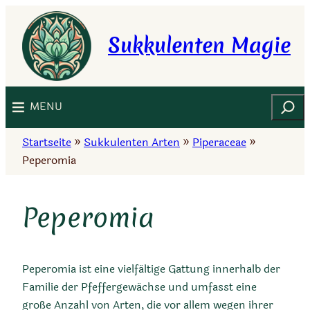
Zum
Inhalt
Sukkulenten Magie
springen
Suchen
MENU
Startseite
»
Sukkulenten Arten
»
Piperaceae
»
Peperomia
Peperomia
Peperomia ist eine vielfältige Gattung innerhalb der
Familie der Pfeffergewächse und umfasst eine
große Anzahl von Arten, die vor allem wegen ihrer