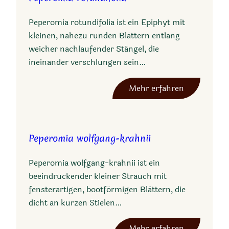
Peperomia rotundifolia ist ein Epiphyt mit
kleinen, nahezu runden Blättern entlang
weicher nachlaufender Stängel, die
ineinander verschlungen sein…
:
Mehr erfahren
P
e
p
Peperomia wolfgang-krahnii
e
r
Peperomia wolfgang-krahnii ist ein
o
beeindruckender kleiner Strauch mit
m
fensterartigen, bootförmigen Blättern, die
i
dicht an kurzen Stielen…
a
r
:
Mehr erfahren