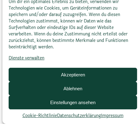
Um dir ein optimales Erlebnis zu bieten, verwenden wir
helfen, Dürreperioden zu überstehen.
Technologien wie Cookies, um Geräteinformationen zu
speichern und/oder darauf zuzugreifen. Wenn du diesen
Zamioculcas ist ideal für Büros und
Technologien zustimmst, können wir Daten wie das
Wohnungen, da sie eine hohe Toleranz
Surfverhalten oder eindeutige IDs auf dieser Website
gegenüber Vernachlässigung und
verarbeiten. Wenn du deine Zustimmung nicht erteilst oder
ungünstigen Wachstumsbedingungen
zurückziehst, können bestimmte Merkmale und Funktionen
beeinträchtigt werden.
aufweist.
Dienste verwalten
Akzeptieren
Ablehnen
Einstellungen ansehen
Cookie-Richtlinie
Datenschutz­erklärung
Impressum
Zamioculcas zamiifolia
:
Ansehen »