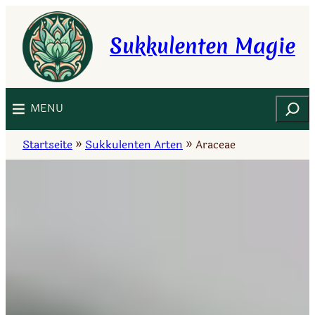
Zum
Inhalt
Sukkulenten Magie
springen
Suchen
MENU
Startseite
»
Sukkulenten Arten
»
Araceae