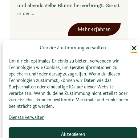
und abends gelbe Blüten hervorbringt. Sie ist
in der…
:
Mehr erfahren
P
r
Cookie-Zustimmung verwalten
e
p
Um dir ein optimales Erlebnis zu bieten, verwenden wir
Technologien wie Cookies, um Geräteinformationen zu
o
speichern und/oder darauf zuzugreifen. Wenn du diesen
d
Technologien zustimmst, können wir Daten wie das
e
Surfverhalten oder eindeutige IDs auf dieser Website
s
verarbeiten. Wenn du deine Zustimmung nicht erteilst oder
zurückziehst, können bestimmte Merkmale und Funktionen
m
beeinträchtigt werden.
a
Glossar
Datenschutz­erklärung
Impressum
o
Dienste verwalten
Cookie-Richtlinie (EU)
Bildnachweise
r
p
Akzeptieren