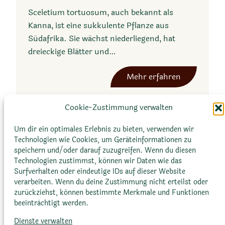
Sceletium tortuosum, auch bekannt als
Kanna, ist eine sukkulente Pflanze aus
Südafrika. Sie wächst niederliegend, hat
dreieckige Blätter und…
:
Mehr erfahren
S
c
Cookie-Zustimmung verwalten
e
l
Um dir ein optimales Erlebnis zu bieten, verwenden wir
Technologien wie Cookies, um Geräteinformationen zu
e
speichern und/oder darauf zuzugreifen. Wenn du diesen
t
Technologien zustimmst, können wir Daten wie das
i
Surfverhalten oder eindeutige IDs auf dieser Website
u
verarbeiten. Wenn du deine Zustimmung nicht erteilst oder
m
zurückziehst, können bestimmte Merkmale und Funktionen
beeinträchtigt werden.
t
Glossar
Datenschutz­erklärung
Impressum
o
Dienste verwalten
Cookie-Richtlinie (EU)
Bildnachweise