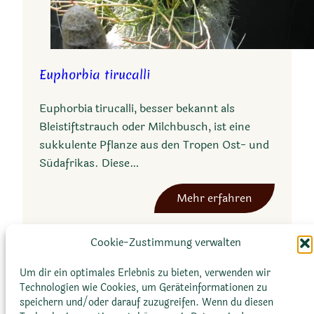
Euphorbia tirucalli
Euphorbia tirucalli, besser bekannt als
Bleistiftstrauch oder Milchbusch, ist eine
sukkulente Pflanze aus den Tropen Ost- und
Südafrikas. Diese…
:
Mehr erfahren
E
u
Cookie-Zustimmung verwalten
p
h
Um dir ein optimales Erlebnis zu bieten, verwenden wir
o
Technologien wie Cookies, um Geräteinformationen zu
speichern und/oder darauf zuzugreifen. Wenn du diesen
r