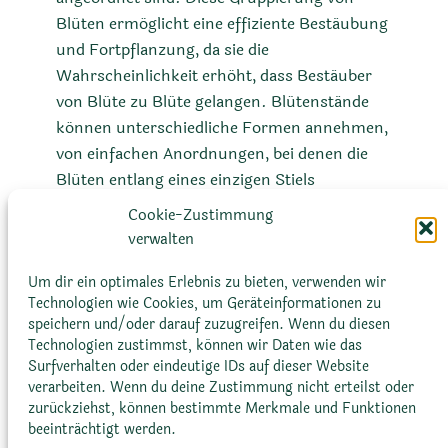
Blüten ermöglicht eine effiziente Bestäubung
und Fortpflanzung, da sie die
Wahrscheinlichkeit erhöht, dass Bestäuber
von Blüte zu Blüte gelangen. Blütenstände
können unterschiedliche Formen annehmen,
von einfachen Anordnungen, bei denen die
Blüten entlang eines einzigen Stiels
angeordnet sind, bis hin zu komplexeren
Cookie-Zustimmung
Mustern, bei denen die Blüten auf mehreren
verwalten
verzweigten Stielen verteilt sind. Trotz ihrer
Unterschiede dienen alle Blütenstände dem
Um dir ein optimales Erlebnis zu bieten, verwenden wir
Technologien wie Cookies, um Geräteinformationen zu
gleichen Zweck
speichern und/oder darauf zuzugreifen. Wenn du diesen
Technologien zustimmst, können wir Daten wie das
Surfverhalten oder eindeutige IDs auf dieser Website
verarbeiten. Wenn du deine Zustimmung nicht erteilst oder
zurückziehst, können bestimmte Merkmale und Funktionen
beeinträchtigt werden.