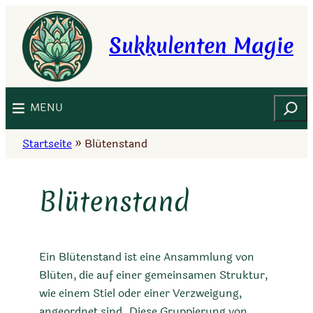
Zum
Inhalt
Sukkulenten Magie
springen
Suchen
MENU
Startseite
»
Blütenstand
Blütenstand
Ein Blütenstand ist eine Ansammlung von
Blüten, die auf einer gemeinsamen Struktur,
wie einem Stiel oder einer Verzweigung,
angeordnet sind. Diese Gruppierung von