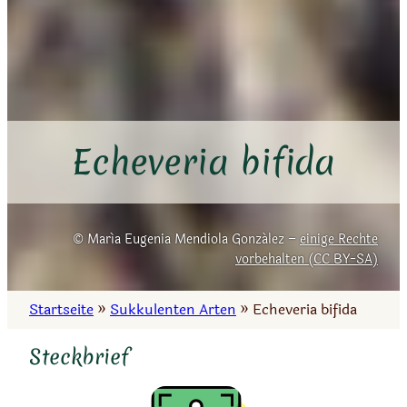
Echeveria bifida
María Eugenia Mendiola González –
einige Rechte
vorbehalten (CC BY-SA)
Startseite
»
Sukkulenten Arten
»
Echeveria bifida
Steckbrief