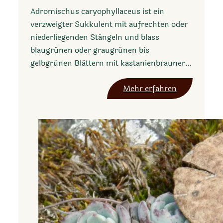
Adromischus caryophyllaceus ist ein
verzweigter Sukkulent mit aufrechten oder
niederliegenden Stängeln und blass
blaugrünen oder graugrünen bis
gelbgrünen Blättern mit kastanienbrauner…
:
Mehr erfahren
A
d
r
o
m
i
s
c
h
u