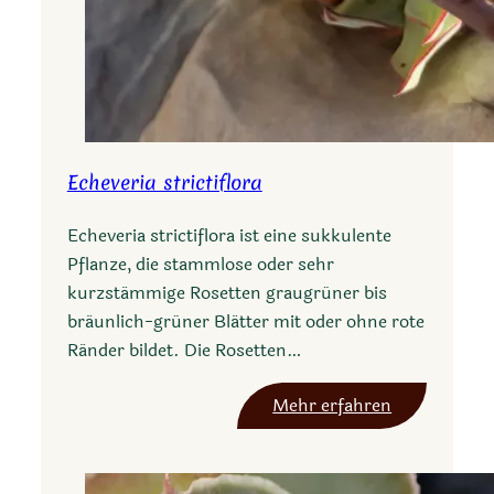
Echeveria strictiflora
Echeveria strictiflora ist eine sukkulente
Pflanze, die stammlose oder sehr
kurzstämmige Rosetten graugrüner bis
bräunlich-grüner Blätter mit oder ohne rote
Ränder bildet. Die Rosetten…
:
Mehr erfahren
E
c
h