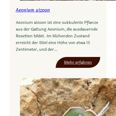
Aeonium aizoon
Aeonium aizoon ist eine sukkulente Pflanze
aus der Gattung Aeonium, die ausdauernde
Rosetten bildet. Im blühenden Zustand
erreicht der Stiel eine Höhe von etwa 15
Zentimeter, und der…
:
Mehr erfahren
A
e
o
n
i
u
m
a