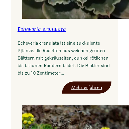
a
Echeveria crenulata
Echeveria crenulata ist eine sukkulente
Pflanze, die Rosetten aus weichen grünen
Blättern mit gekräuselten, dunkel rötlichen
bis braunen Rändern bildet. Die Blätter sind
bis zu 10 Zentimeter…
:
Mehr erfahren
E
c
h
e
v