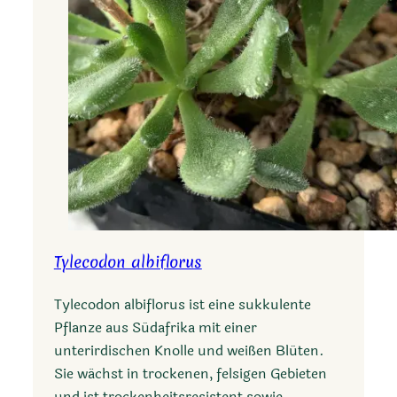
i
m
a
Tylecodon albiflorus
Tylecodon albiflorus ist eine sukkulente
Pflanze aus Südafrika mit einer
unterirdischen Knolle und weißen Blüten.
Sie wächst in trockenen, felsigen Gebieten
und ist trockenheitsresistent sowie…