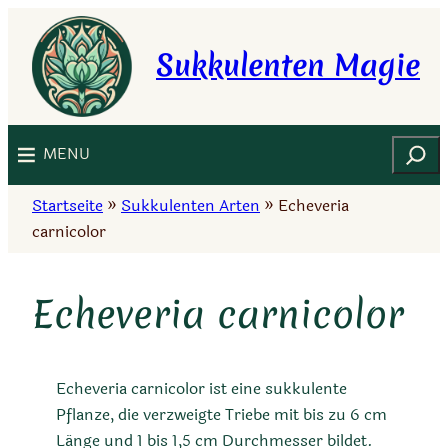
Zum
Inhalt
Sukkulenten Magie
springen
Suchen
MENU
Startseite
»
Sukkulenten Arten
»
Echeveria
carnicolor
Echeveria carnicolor
Echeveria carnicolor ist eine sukkulente
Pflanze, die verzweigte Triebe mit bis zu 6 cm
Länge und 1 bis 1,5 cm Durchmesser bildet.