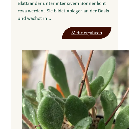
Blattränder unter intensivem Sonnenlicht
rosa werden. Sie bildet Ableger an der Basis
und wächst in…
:
Mehr erfahren
E
c
h
e
v
e
r
i
a
m
i
n