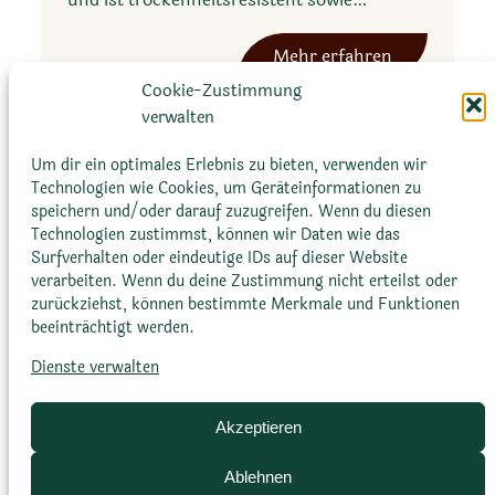
:
Mehr erfahren
T
Cookie-Zustimmung
y
verwalten
l
Um dir ein optimales Erlebnis zu bieten, verwenden wir
e
Technologien wie Cookies, um Geräteinformationen zu
c
speichern und/oder darauf zuzugreifen. Wenn du diesen
o
Technologien zustimmst, können wir Daten wie das
d
Surfverhalten oder eindeutige IDs auf dieser Website
Glossar
Datenschutz­erklärung
Impressum
verarbeiten. Wenn du deine Zustimmung nicht erteilst oder
o
zurückziehst, können bestimmte Merkmale und Funktionen
Cookie-Richtlinie (EU)
Bildnachweise
n
beeinträchtigt werden.
a
Dienste verwalten
l
b
i
Akzeptieren
f
Ablehnen
l