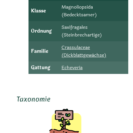
Magnoliopsida
Klasse
(Bedecktsamer)
Saxifragales
Ordnung
(Steinbrechartige)
Crassulaceae
Familie
(Dickblattgewächse)
Gattung
Echeveria
Taxonomie