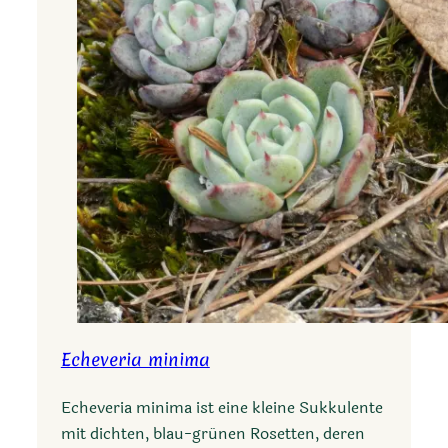
s
c
a
r
y
o
p
h
y
l
l
a
c
e
Echeveria minima
u
s
Echeveria minima ist eine kleine Sukkulente
mit dichten, blau-grünen Rosetten, deren