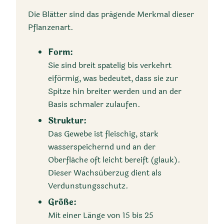
Die Blätter sind das prägende Merkmal dieser
Pflanzenart.
–
Form:
Sie sind breit spatelig bis verkehrt
eiförmig, was bedeutet, dass sie zur
Spitze hin breiter werden und an der
Basis schmaler zulaufen.
Struktur:
Lebensraum
Das Gewebe ist fleischig, stark
wasserspeichernd und an der
Wächst auf trockenen
Oberfläche oft leicht bereift (glauk).
Wänden und
Dieser Wachsüberzug dient als
Kalksteinrücken
Verdunstungsschutz.
Größe:
Mit einer Länge von 15 bis 25