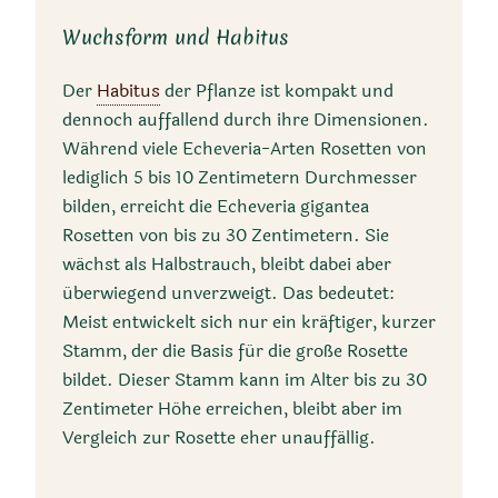
einem unverzweigten
Wuchsform und Habitus
Stamm, der von einer großen
Rosette
aus hellgrünen,
Der
Habitus
der Pflanze ist kompakt und
leicht graublauen Blättern
dennoch auffallend durch ihre Dimensionen.
mit hellroten Rändern
Während viele Echeveria-Arten Rosetten von
gekrönt ist. Sie wächst bis zu
lediglich 5 bis 10 Zentimetern Durchmesser
50 cm hoch. Die Blätter sind
bilden, erreicht die Echeveria gigantea
Rosetten von bis zu 30 Zentimetern. Sie
löffelförmig mit einer leicht
wächst als Halbstrauch, bleibt dabei aber
welligen Spitze, bis zu 25 cm
überwiegend unverzweigt. Das bedeutet:
lang und bis zu 15 cm breit.
Meist entwickelt sich nur ein kräftiger, kurzer
Die älteren Blätter werden
Stamm, der die Basis für die große Rosette
purpur bis rosa. Die Blüten
bildet. Dieser Stamm kann im Alter bis zu 30
sind rosa, bis zu 1.5 cm lang,
Zentimeter Höhe erreichen, bleibt aber im
und erscheinen in Büscheln
Vergleich zur Rosette eher unauffällig.
auf aufrechten, bis zu 2 m
hohen Stielen von