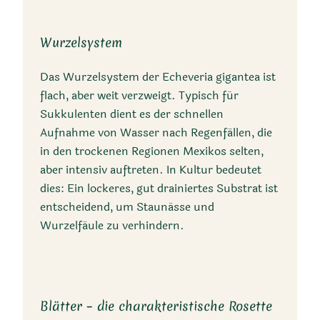
Spätherbst bis Frühwinter.
Wurzelsystem
Das Wurzelsystem der Echeveria gigantea ist
flach, aber weit verzweigt. Typisch für
Sukkulenten dient es der schnellen
Aufnahme von Wasser nach Regenfällen, die
Trivialnamen
in den trockenen Regionen Mexikos selten,
aber intensiv auftreten. In Kultur bedeutet
Giant Hens and Chicks
dies: Ein lockeres, gut drainiertes Substrat ist
entscheidend, um Staunässe und
Wurzelfäule zu verhindern.
Blätter – die charakteristische Rosette
Synonyme