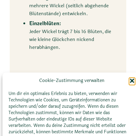
mehrere Wickel (seitlich abgehende
Sukkulenter Halbstrauch
Blütenstände) entwickeln.
Einzelblüten:
Jeder Wickel trägt 7 bis 16 Blüten, die
wie kleine Glöckchen nickend
herabhängen.
Größe
Cookie-Zustimmung verwalten
Blüten – filigrane Details
Höhe:
Um dir ein optimales Erlebnis zu bieten, verwenden wir
Die Blüten sind ein kunstvolles Detail:
Technologien wie Cookies, um Geräteinformationen zu
Bis zu 50 Zentimeter
speichern und/oder darauf zuzugreifen. Wenn du diesen
Technologien zustimmst, können wir Daten wie das
Kelchblätter:
Surfverhalten oder eindeutige IDs auf dieser Website
Sie sind ungleich geformt, ausgebreitet
Durchmesser:
verarbeiten. Wenn du deine Zustimmung nicht erteilst oder
bis zurückgeschlagen, und können bis
zurückziehst, können bestimmte Merkmale und Funktionen