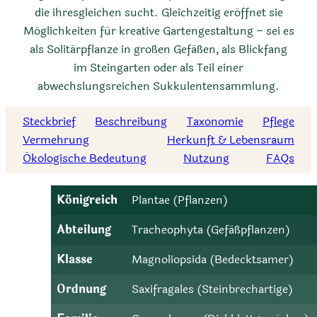
die ihresgleichen sucht. Gleichzeitig eröffnet sie
Möglichkeiten für kreative Gartengestaltung – sei es
als Solitärpflanze in großen Gefäßen, als Blickfang
im Steingarten oder als Teil einer
abwechslungsreichen Sukkulentensammlung.
Steckbrief
Beschreibung
Taxonomie
Pflege
Vermehrung
Herkunft & Lebensraum
Ökologische Bedeutung
Nutzung
FAQs
Königreich
Plantae (Pflanzen)
Abteilung
Tracheophyta (Gefäßpflanzen)
Klasse
Magnoliopsida (Bedecktsamer)
Ordnung
Saxifragales (Steinbrechartige)