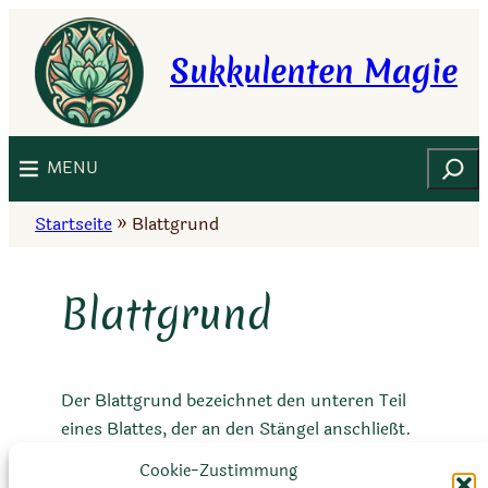
Zum
Inhalt
Sukkulenten Magie
springen
Suchen
MENU
Startseite
»
Blattgrund
Blattgrund
Der Blattgrund bezeichnet den unteren Teil
eines Blattes, der an den Stängel anschließt.
Bei einigen Kakteen und Sukkulenten kann
Cookie-Zustimmung
der Blattgrund spezielle Strukturen wie