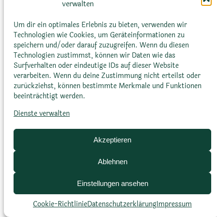
verwalten
Dornen oder Haare enthalten, die der Pflanze
helfen, Wasser zu speichern oder sich vor
Um dir ein optimales Erlebnis zu bieten, verwenden wir
Technologien wie Cookies, um Geräteinformationen zu
Pflanzenfressern zu schützen.
speichern und/oder darauf zuzugreifen. Wenn du diesen
Technologien zustimmst, können wir Daten wie das
Surfverhalten oder eindeutige IDs auf dieser Website
verarbeiten. Wenn du deine Zustimmung nicht erteilst oder
zurückziehst, können bestimmte Merkmale und Funktionen
beeinträchtigt werden.
Dienste verwalten
Glossar
Datenschutz­erklärung
Impressum
Cookie-Richtlinie (EU)
Bildnachweise
Akzeptieren
Ablehnen
Einstellungen ansehen
Cookie-Richtlinie
Datenschutz­erklärung
Impressum