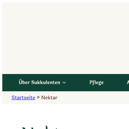
Zum
Inhalt
springen
Über Sukkulenten
Pflege
Startseite
»
Nektar