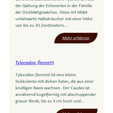
der Gattung der Echeverien in der Familie
der Dickblattgewächse. Diese Art bildet
unbehaarte Halbsträucher mit einer Höhe
von bis zu 30 Zentimetern….
:
Mehr erfahren
E
c
h
Tylecodon florentii
e
v
Tylecodon florentii ist eine kleine
e
Sukkulente mit dicken Ästen, die aus einer
r
knolligen Basis wachsen. Der Caudex ist
i
annähernd kugelförmig mit abschuppender
a
grauer Rinde, bis zu 4 cm hoch und…
a
u