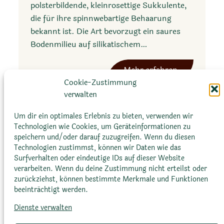
polsterbildende, kleinrosettige Sukkulente,
die für ihre spinnwebartige Behaarung
bekannt ist. Die Art bevorzugt ein saures
Bodenmilieu auf silikatischem…
:
Mehr erfahren
S
Cookie-Zustimmung
e
verwalten
m
Um dir ein optimales Erlebnis zu bieten, verwenden wir
p
Technologien wie Cookies, um Geräteinformationen zu
e
speichern und/oder darauf zuzugreifen. Wenn du diesen
r
Technologien zustimmst, können wir Daten wie das
Surfverhalten oder eindeutige IDs auf dieser Website
v
verarbeiten. Wenn du deine Zustimmung nicht erteilst oder
Glossar
Datenschutz­erklärung
Impressum
i
zurückziehst, können bestimmte Merkmale und Funktionen
Cookie-Richtlinie (EU)
Bildnachweise
v
beeinträchtigt werden.
u
Dienste verwalten
m