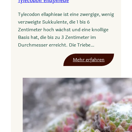
Tylecodon ellaphieae
Tylecodon ellaphieae ist eine zwergige, wenig
verzweigte Sukkulente, die 1 bis 6
Zentimeter hoch wächst und eine knollige
Basis hat, die bis zu 3 Zentimeter im
Durchmesser erreicht. Die Triebe…
:
Mehr erfahren
T
y
l
e
c
o
d
o
n