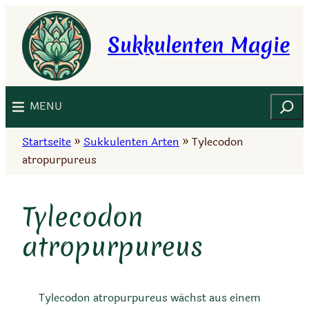
Zum
Inhalt
Sukkulenten Magie
springen
Suchen
MENU
Startseite
»
Sukkulenten Arten
»
Tylecodon
atropurpureus
Tylecodon
atropurpureus
Tylecodon atropurpureus wächst aus einem