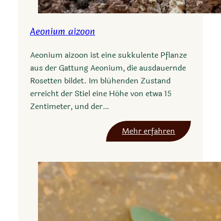
Aeonium aizoon
Aeonium aizoon ist eine sukkulente Pflanze
aus der Gattung Aeonium, die ausdauernde
Rosetten bildet. Im blühenden Zustand
erreicht der Stiel eine Höhe von etwa 15
Zentimeter, und der…
:
Mehr erfahren
A
e
o
n
i
u
m