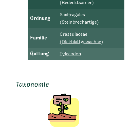
(Bedecktsamer)
Saxifragales
Ordnung
(Steinbrechartige)
Crassulaceae
Familie
(Dickblattgewächse)
Gattung
Tylecodon
Taxonomie