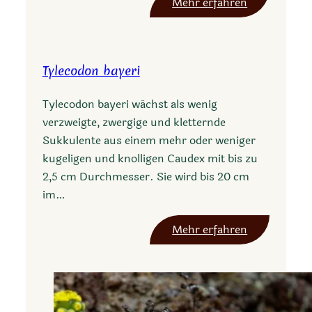
:
Mehr erfahren
s
T
t
y
r
l
a
Tylecodon bayeri
e
l
c
i
Tylecodon bayeri wächst als wenig
o
s
verzweigte, zwergige und kletternde
d
Sukkulente aus einem mehr oder weniger
o
kugeligen und knolligen Caudex mit bis zu
n
2,5 cm Durchmesser. Sie wird bis 20 cm
f
im…
l
o
:
Mehr erfahren
r
T
e
y
n
l
t
e
i