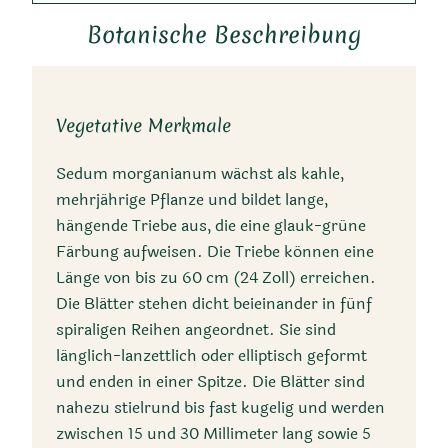
Botanische Beschreibung
Vegetative Merkmale
Kurzbeschreibung
Sedum morganianum wächst als kahle,
mehrjährige Pflanze und bildet lange,
Sedum morganianum,
hängende Triebe aus, die eine glauk-grüne
Färbung aufweisen. Die Triebe können eine
bekannt als Burro’s Tail oder
Länge von bis zu 60 cm (24 Zoll) erreichen.
Donkey’s Tail, ist eine
Die Blätter stehen dicht beieinander in fünf
sukkulente, mehrjährige
spiraligen Reihen angeordnet. Sie sind
Pflanze mit langen,
länglich-lanzettlich oder elliptisch geformt
hängenden Trieben und
und enden in einer Spitze. Die Blätter sind
fleischigen blaugrauen
nahezu stielrund bis fast kugelig und werden
Blättern. Sie blüht im
zwischen 15 und 30 Millimeter lang sowie 5