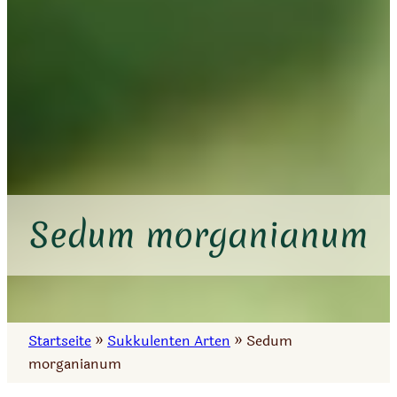
Sedum morganianum
Startseite
»
Sukkulenten Arten
»
Sedum
morganianum