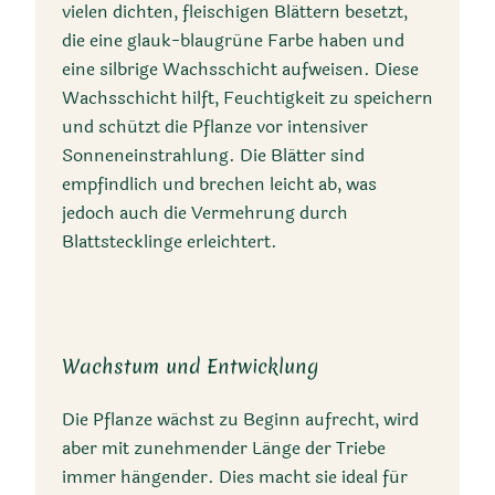
vielen dichten, fleischigen Blättern besetzt,
Tropischer Laubwald,
die eine glauk-blaugrüne Farbe haben und
Felsige Klippen aus
eine silbrige Wachsschicht aufweisen. Diese
magmatischem Gestein
Wachsschicht hilft, Feuchtigkeit zu speichern
und schützt die Pflanze vor intensiver
Sonneneinstrahlung. Die Blätter sind
empfindlich und brechen leicht ab, was
jedoch auch die Vermehrung durch
Blattstecklinge erleichtert.
Klimazone
Tropische Laubwaldzone
Wachstum und Entwicklung
Die Pflanze wächst zu Beginn aufrecht, wird
aber mit zunehmender Länge der Triebe
immer hängender. Dies macht sie ideal für