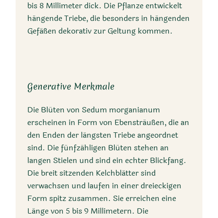
Sommer mit rosa bis roten
bis 8 Millimeter dick. Die Pflanze entwickelt
Blüten. Ursprünglich aus
hängende Triebe, die besonders in hängenden
Mexiko, wird sie oft in
Gefäßen dekorativ zur Geltung kommen.
gemäßigten Regionen als
Zimmerpflanze kultiviert.
Generative Merkmale
Die Blüten von Sedum morganianum
erscheinen in Form von Ebensträußen, die an
den Enden der längsten Triebe angeordnet
Trivialnamen
sind. Die fünfzähligen Blüten stehen an
langen Stielen und sind ein echter Blickfang.
Schlangen-Fetthenne,
Die breit sitzenden Kelchblätter sind
Burro’s Tail
verwachsen und laufen in einer dreieckigen
Form spitz zusammen. Sie erreichen eine
Länge von 5 bis 9 Millimetern. Die