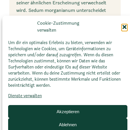
seiner ähnlichen Erscheinung verwechselt
wird. Sedum morganianum unterscheidet
sich jedoch durch seine längeren und
Cookie-Zustimmung
spitzeren Blätter.
verwalten
Um dir ein optimales Erlebnis zu bieten, verwenden wir
Wuchsform
Technologien wie Cookies, um Geräteinformationen zu
speichern und/oder darauf zuzugreifen. Wenn du diesen
Technologien zustimmst, können wir Daten wie das
Kriechende, hängende
Surfverhalten oder eindeutige IDs auf dieser Website
Triebe
verarbeiten. Wenn du deine Zustimmung nicht erteilst oder
zurückziehst, können bestimmte Merkmale und Funktionen
beeinträchtigt werden.
Dienste verwalten
Akzeptieren
Taxonomie
Ablehnen
Größe
Sedum morganianum gehört zur