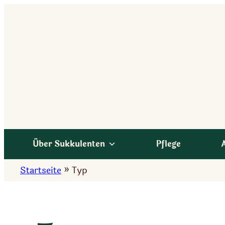
Zum
Inhalt
springen
Über Sukkulenten
Pflege
Startseite
»
Typ