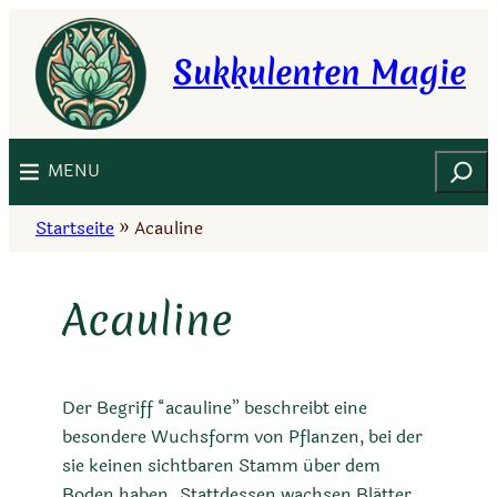
Zum
Inhalt
Sukkulenten Magie
springen
Suchen
MENU
Startseite
»
Acauline
Acauline
Der Begriff “acauline” beschreibt eine
besondere Wuchsform von Pflanzen, bei der
sie keinen sichtbaren Stamm über dem
Boden haben. Stattdessen wachsen Blätter