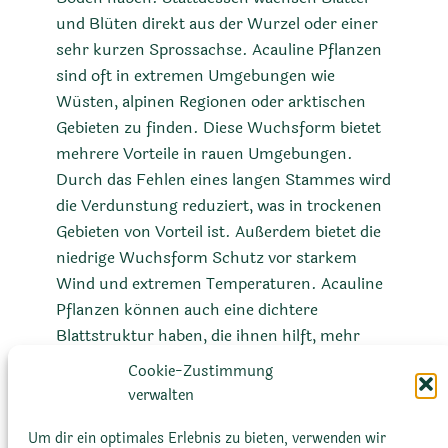
und Blüten direkt aus der Wurzel oder einer
sehr kurzen Sprossachse. Acauline Pflanzen
sind oft in extremen Umgebungen wie
Wüsten, alpinen Regionen oder arktischen
Gebieten zu finden. Diese Wuchsform bietet
mehrere Vorteile in rauen Umgebungen.
Durch das Fehlen eines langen Stammes wird
die Verdunstung reduziert, was in trockenen
Gebieten von Vorteil ist. Außerdem bietet die
niedrige Wuchsform Schutz vor starkem
Wind und extremen Temperaturen. Acauline
Pflanzen können auch eine dichtere
Blattstruktur haben, die ihnen hilft, mehr
Feuchtigkeit zu speichern. Diese Wuchsform
Cookie-Zustimmung
ist in der Botanik von besonderem Interesse,
verwalten
da sie ein Beispiel für die
Anpassungsfähigkeit von Pflanzen an
Um dir ein optimales Erlebnis zu bieten, verwenden wir