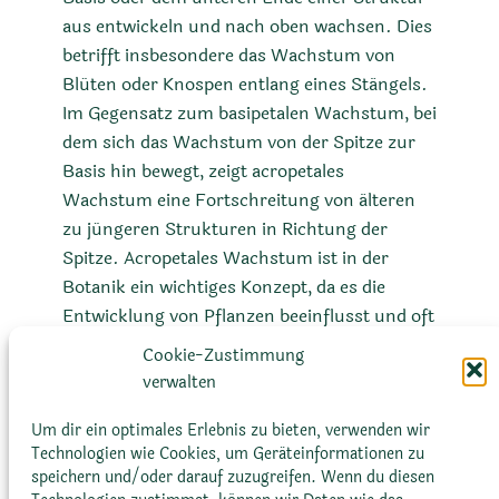
aus entwickeln und nach oben wachsen. Dies
betrifft insbesondere das Wachstum von
Blüten oder Knospen entlang eines Stängels.
Im Gegensatz zum basipetalen Wachstum, bei
dem sich das Wachstum von der Spitze zur
Basis hin bewegt, zeigt acropetales
Wachstum eine Fortschreitung von älteren
zu jüngeren Strukturen in Richtung der
Spitze. Acropetales Wachstum ist in der
Botanik ein wichtiges Konzept, da es die
Entwicklung von Pflanzen beeinflusst und oft
auf bestimmte Umweltreize oder hormonelle
Cookie-Zustimmung
Signale reagiert. Es spielt auch eine wichtige
verwalten
Rolle in der Morphologie und Entwicklung
von Pflanzen und ist oft ein wichtiger Faktor
Um dir ein optimales Erlebnis zu bieten, verwenden wir
Technologien wie Cookies, um Geräteinformationen zu
für die Blütenbildung.
speichern und/oder darauf zuzugreifen. Wenn du diesen