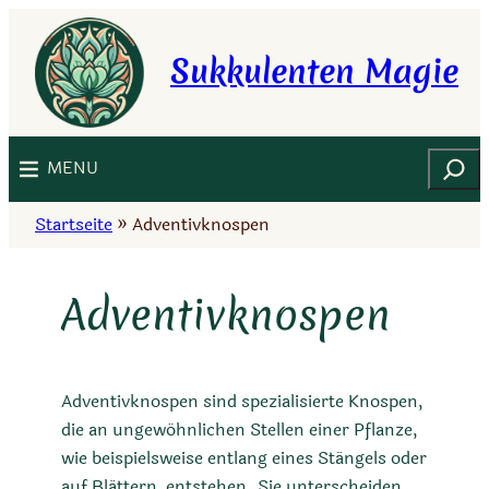
Zum
Inhalt
Sukkulenten Magie
springen
Suchen
MENU
Startseite
»
Adventivknospen
Adventivknospen
Adventivknospen sind spezialisierte Knospen,
die an ungewöhnlichen Stellen einer Pflanze,
wie beispielsweise entlang eines Stängels oder
auf Blättern, entstehen. Sie unterscheiden