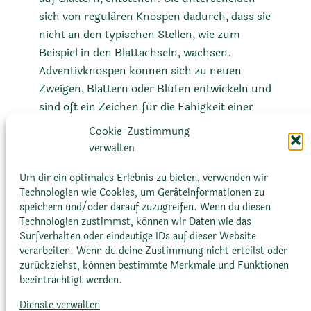
sich von regulären Knospen dadurch, dass sie
nicht an den typischen Stellen, wie zum
Beispiel in den Blattachseln, wachsen.
Adventivknospen können sich zu neuen
Zweigen, Blättern oder Blüten entwickeln und
sind oft ein Zeichen für die Fähigkeit einer
Pflanze zur vegetativen Vermehrung. Bei
Cookie-Zustimmung
Kakteen und Sukkulenten tragen
verwalten
Adventivknospen oft zur schnellen
Ausbreitung und Anpassung an verschiedene
Um dir ein optimales Erlebnis zu bieten, verwenden wir
Technologien wie Cookies, um Geräteinformationen zu
Umweltbedingungen bei.
speichern und/oder darauf zuzugreifen. Wenn du diesen
Technologien zustimmst, können wir Daten wie das
Surfverhalten oder eindeutige IDs auf dieser Website
verarbeiten. Wenn du deine Zustimmung nicht erteilst oder
zurückziehst, können bestimmte Merkmale und Funktionen
beeinträchtigt werden.
Dienste verwalten