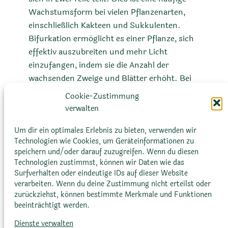
Wachstumsform bei vielen Pflanzenarten,
einschließlich Kakteen und Sukkulenten.
Bifurkation ermöglicht es einer Pflanze, sich
effektiv auszubreiten und mehr Licht
einzufangen, indem sie die Anzahl der
wachsenden Zweige und Blätter erhöht. Bei
einigen Sukkulenten kann die Bifurkation
Cookie-Zustimmung
auch dazu dienen, die Pflanze vor Schäden zu
verwalten
schützen, indem sie eine redundante
Struktur bereitstellt, falls ein Teil der Pflanze
Um dir ein optimales Erlebnis zu bieten, verwenden wir
Technologien wie Cookies, um Geräteinformationen zu
beschädigt wird.
speichern und/oder darauf zuzugreifen. Wenn du diesen
Technologien zustimmst, können wir Daten wie das
Surfverhalten oder eindeutige IDs auf dieser Website
verarbeiten. Wenn du deine Zustimmung nicht erteilst oder
zurückziehst, können bestimmte Merkmale und Funktionen
beeinträchtigt werden.
Dienste verwalten