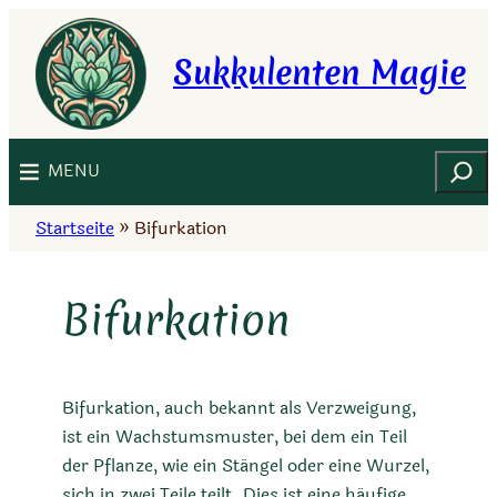
Zum
Inhalt
Sukkulenten Magie
springen
Suchen
MENU
Startseite
»
Bifurkation
Bifurkation
Bifurkation, auch bekannt als Verzweigung,
ist ein Wachstumsmuster, bei dem ein Teil
der Pflanze, wie ein Stängel oder eine Wurzel,
sich in zwei Teile teilt. Dies ist eine häufige