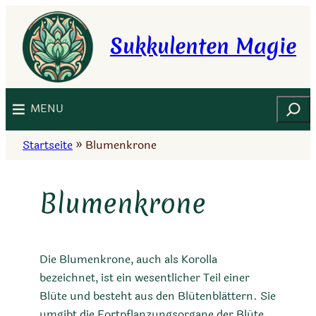
Zum
Inhalt
Sukkulenten Magie
springen
Suchen
MENU
Startseite
»
Blumenkrone
Blumenkrone
Die Blumenkrone, auch als Korolla
bezeichnet, ist ein wesentlicher Teil einer
Blüte und besteht aus den Blütenblättern. Sie
umgibt die Fortpflanzungsorgane der Blüte