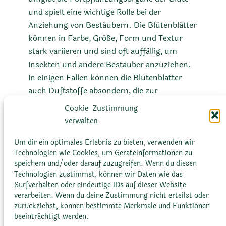
und spielt eine wichtige Rolle bei der
Anziehung von Bestäubern. Die Blütenblätter
können in Farbe, Größe, Form und Textur
stark variieren und sind oft auffällig, um
Insekten und andere Bestäuber anzuziehen.
In einigen Fällen können die Blütenblätter
auch Duftstoffe absondern, die zur
Anziehung von Bestäubern beitragen. Neben
Cookie-Zustimmung
der Anlockung von Bestäubern schützt die
verwalten
Blumenkrone auch die inneren
Fortpflanzungsorgane der Blüte vor
Um dir ein optimales Erlebnis zu bieten, verwenden wir
Technologien wie Cookies, um Geräteinformationen zu
Umwelteinflüssen wie Wind und Regen.
speichern und/oder darauf zuzugreifen. Wenn du diesen
Technologien zustimmst, können wir Daten wie das
Surfverhalten oder eindeutige IDs auf dieser Website
verarbeiten. Wenn du deine Zustimmung nicht erteilst oder
zurückziehst, können bestimmte Merkmale und Funktionen
beeinträchtigt werden.