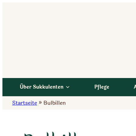
Zum
Inhalt
springen
Über Sukkulenten
Pflege
Startseite
»
Bulbillen