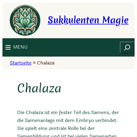
Zum
Inhalt
Sukkulenten Magie
springen
Suchen
MENU
Startseite
»
Chalaza
Chalaza
Die Chalaza ist ein fester Teil des Samens, der
die Samenanlage mit dem Embryo verbindet.
Sie spielt eine zentrale Rolle bei der
Samenbildung und ist bei vielen Samenarten,