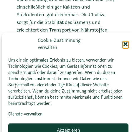
einschließlich einiger Kakteen und
Sukkulenten, gut erkennbar. Die Chalaza
sorgt für die Stabilität des Samens und
erleichtert den Transport von Nährstoffen
vom mütterlichen Gewebe zum sich
Cookie-Zustimmung
entwickelnden Embryo. Sie ist also ein
verwalten
entscheidender Faktor für das Wachstum
und die Entwicklung des Samens und somit
Um dir ein optimales Erlebnis zu bieten, verwenden wir
Technologien wie Cookies, um Geräteinformationen zu
für das Überleben der Pflanzenart.
speichern und/oder darauf zuzugreifen. Wenn du diesen
Technologien zustimmst, können wir Daten wie das
Surfverhalten oder eindeutige IDs auf dieser Website
verarbeiten. Wenn du deine Zustimmung nicht erteilst oder
zurückziehst, können bestimmte Merkmale und Funktionen
beeinträchtigt werden.
Dienste verwalten
Glossar
Datenschutz­erklärung
Impressum
Cookie-Richtlinie (EU)
Bildnachweise
Akzeptieren