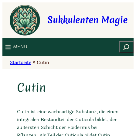
Zum
Inhalt
Sukkulenten Magie
springen
Suchen
MENU
Startseite
»
Cutin
Cutin
Cutin ist eine wachsartige Substanz, die einen
integralen Bestandteil der Cuticula bildet, der
äußersten Schicht der Epidermis bei
Pflanzen. Als Teil der Cuticula bildet Cutin