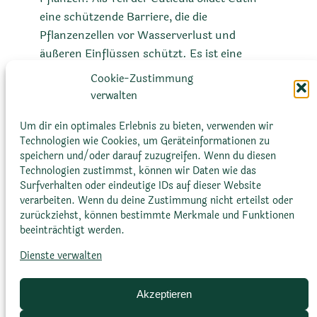
eine schützende Barriere, die die
Pflanzenzellen vor Wasserverlust und
äußeren Einflüssen schützt. Es ist eine
hydrophobe (wasserabweisende) Substanz,
Cookie-Zustimmung
die verhindert, dass Wasser aus den Zellen
verwalten
verdunstet, was besonders wichtig für
Pflanzen ist, die in trockenen Umgebungen
Um dir ein optimales Erlebnis zu bieten, verwenden wir
Technologien wie Cookies, um Geräteinformationen zu
wachsen, wie viele Kakteen und Sukkulenten.
speichern und/oder darauf zuzugreifen. Wenn du diesen
Technologien zustimmst, können wir Daten wie das
Surfverhalten oder eindeutige IDs auf dieser Website
verarbeiten. Wenn du deine Zustimmung nicht erteilst oder
zurückziehst, können bestimmte Merkmale und Funktionen
beeinträchtigt werden.
Dienste verwalten
Glossar
Datenschutz­erklärung
Impressum
Cookie-Richtlinie (EU)
Bildnachweise
Akzeptieren