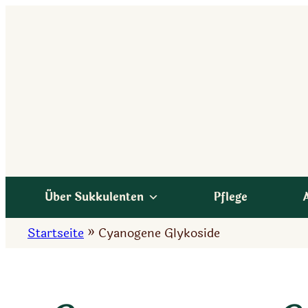
Zum
Inhalt
springen
Über Sukkulenten
Pflege
Startseite
»
Cyanogene Glykoside