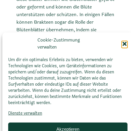
oder geformt und können die Blüte
unterstützen oder schützen. In einigen Fällen
können Brakteen sogar die Rolle der
Blütenblätter übernehmen, indem sie
Bestäuber anlocken. Bei manchen
Cookie-Zustimmung
Pflanzenarten, einschließlich einiger Kakteen
verwalten
und Sukkulenten, können die Deckblätter zu
beeindruckenden und auffälligen Strukturen
Um dir ein optimales Erlebnis zu bieten, verwenden wir
Technologien wie Cookies, um Geräteinformationen zu
heranwachsen.
speichern und/oder darauf zuzugreifen. Wenn du diesen
Technologien zustimmst, können wir Daten wie das
Surfverhalten oder eindeutige IDs auf dieser Website
verarbeiten. Wenn du deine Zustimmung nicht erteilst oder
zurückziehst, können bestimmte Merkmale und Funktionen
beeinträchtigt werden.
Dienste verwalten
Glossar
Datenschutz­erklärung
Impressum
Cookie-Richtlinie (EU)
Bildnachweise
Akzeptieren