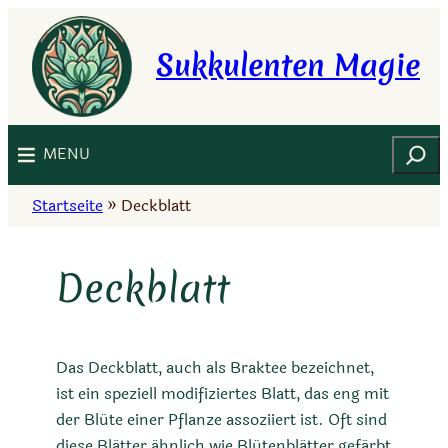
Zum
Inhalt
Sukkulenten Magie
springen
Suchen
MENU
Startseite
»
Deckblatt
Deckblatt
Das Deckblatt, auch als Braktee bezeichnet,
ist ein speziell modifiziertes Blatt, das eng mit
der Blüte einer Pflanze assoziiert ist. Oft sind
diese Blätter ähnlich wie Blütenblätter gefärbt