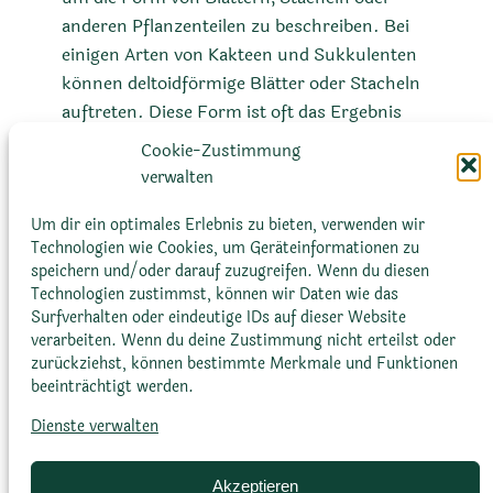
anderen Pflanzenteilen zu beschreiben. Bei
einigen Arten von Kakteen und Sukkulenten
können deltoidförmige Blätter oder Stacheln
auftreten. Diese Form ist oft das Ergebnis
von Anpassungen an bestimmte
Cookie-Zustimmung
Umweltbedingungen und kann Einfluss auf
verwalten
Aspekte wie Wasseraufnahme und -
speicherung, Sonnenschutz oder Abwehr von
Um dir ein optimales Erlebnis zu bieten, verwenden wir
Technologien wie Cookies, um Geräteinformationen zu
Fressfeinden haben.
speichern und/oder darauf zuzugreifen. Wenn du diesen
Technologien zustimmst, können wir Daten wie das
Surfverhalten oder eindeutige IDs auf dieser Website
verarbeiten. Wenn du deine Zustimmung nicht erteilst oder
zurückziehst, können bestimmte Merkmale und Funktionen
beeinträchtigt werden.
Dienste verwalten
Glossar
Datenschutz­erklärung
Impressum
Cookie-Richtlinie (EU)
Bildnachweise
Akzeptieren