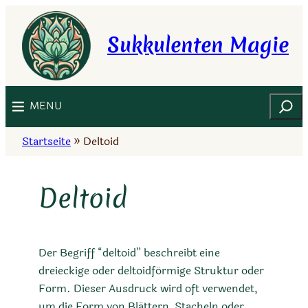
Zum
Inhalt
Sukkulenten Magie
springen
Suchen
MENU
Startseite
»
Deltoid
Deltoid
Der Begriff “deltoid” beschreibt eine
dreieckige oder deltoidförmige Struktur oder
Form. Dieser Ausdruck wird oft verwendet,
um die Form von Blättern, Stacheln oder