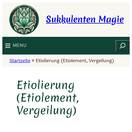
Zum
Inhalt
Sukkulenten Magie
springen
Suchen
MENU
Startseite
»
Etiolierung (Etiolement, Vergeilung)
Etiolierung
(Etiolement,
Vergeilung)