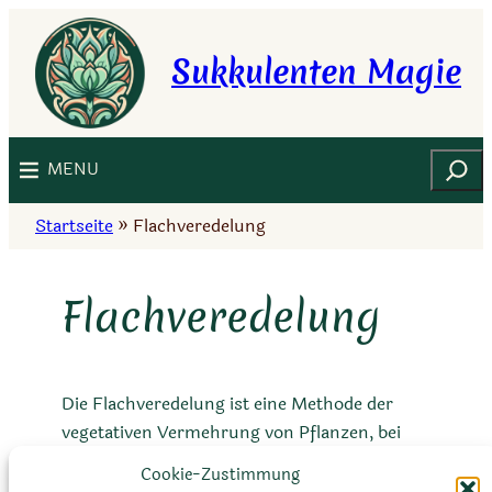
Zum
Inhalt
Sukkulenten Magie
springen
Suchen
MENU
Startseite
»
Flachveredelung
Flachveredelung
Die Flachveredelung ist eine Methode der
vegetativen Vermehrung von Pflanzen, bei
der ein Teil einer Pflanze auf eine flache,
Cookie-Zustimmung
bereits etablierte Unterlage aufgepfropft wird.