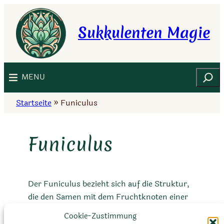
Zum
Inhalt
Sukkulenten Magie
springen
Suchen
MENU
Startseite
»
Funiculus
Funiculus
Der Funiculus bezieht sich auf die Struktur,
die den Samen mit dem Fruchtknoten einer
Pflanze verbindet. Er dient als Verbindung
Cookie-Zustimmung
zwischen dem Embryo im Samen und dem