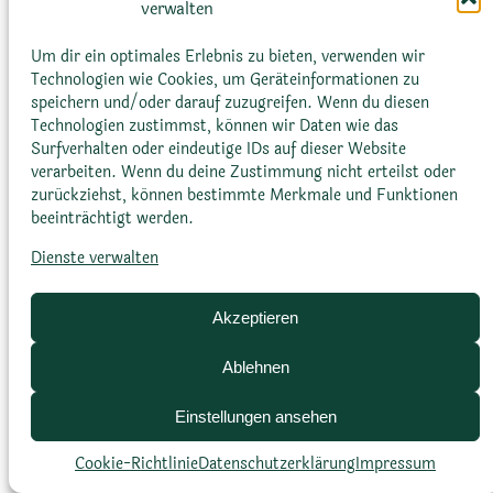
verwalten
Nährstoffgewebe im Fruchtknoten.
Um dir ein optimales Erlebnis zu bieten, verwenden wir
Technologien wie Cookies, um Geräteinformationen zu
speichern und/oder darauf zuzugreifen. Wenn du diesen
Technologien zustimmst, können wir Daten wie das
Surfverhalten oder eindeutige IDs auf dieser Website
verarbeiten. Wenn du deine Zustimmung nicht erteilst oder
zurückziehst, können bestimmte Merkmale und Funktionen
Glossar
Datenschutz­erklärung
Impressum
beeinträchtigt werden.
Cookie-Richtlinie (EU)
Bildnachweise
Dienste verwalten
Akzeptieren
Ablehnen
Einstellungen ansehen
Cookie-Richtlinie
Datenschutz­erklärung
Impressum