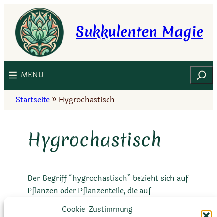
Zum
Inhalt
Sukkulenten Magie
springen
Suchen
MENU
Startseite
»
Hygrochastisch
Hygrochastisch
Der Begriff “hygrochastisch” bezieht sich auf
Pflanzen oder Pflanzenteile, die auf
Feuchtigkeit reagieren, indem sie sich öffnen
Cookie-Zustimmung
oder schließen. Dieses Phänomen tritt