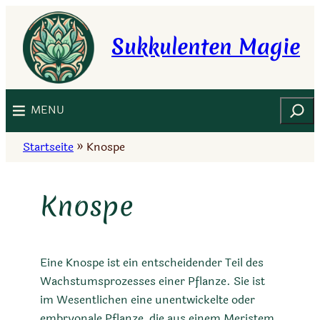
Zum
Inhalt
Sukkulenten Magie
springen
Suchen
MENU
Startseite
»
Knospe
Knospe
Eine Knospe ist ein entscheidender Teil des
Wachstumsprozesses einer Pflanze. Sie ist
im Wesentlichen eine unentwickelte oder
embryonale Pflanze, die aus einem Meristem