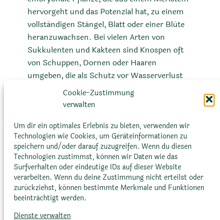
hervorgeht und das Potenzial hat, zu einem
vollständigen Stängel, Blatt oder einer Blüte
heranzuwachsen. Bei vielen Arten von
Sukkulenten und Kakteen sind Knospen oft
von Schuppen, Dornen oder Haaren
umgeben, die als Schutz vor Wasserverlust
und vor Schädlingen dienen. Die Entwicklung
Cookie-Zustimmung
von Knospen ist ein zentraler Aspekt der
verwalten
Pflanzenvermehrung und -entwicklung, da
aus ihnen neue Blätter, Blüten und sogar
Um dir ein optimales Erlebnis zu bieten, verwenden wir
Technologien wie Cookies, um Geräteinformationen zu
ganze Pflanzen hervorgehen können.
speichern und/oder darauf zuzugreifen. Wenn du diesen
Technologien zustimmst, können wir Daten wie das
Surfverhalten oder eindeutige IDs auf dieser Website
verarbeiten. Wenn du deine Zustimmung nicht erteilst oder
zurückziehst, können bestimmte Merkmale und Funktionen
beeinträchtigt werden.
Dienste verwalten