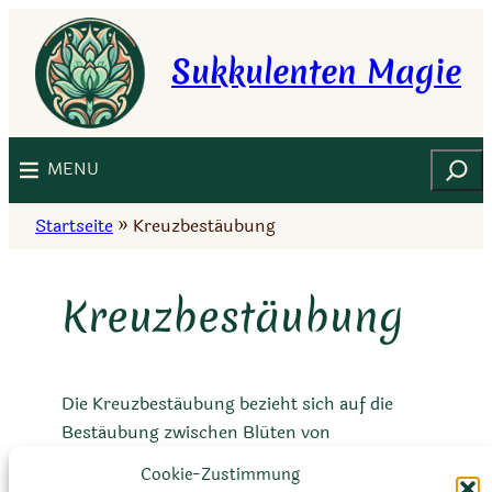
Zum
Inhalt
Sukkulenten Magie
springen
Suchen
MENU
Startseite
»
Kreuzbestäubung
Kreuzbestäubung
Die Kreuzbestäubung bezieht sich auf die
Bestäubung zwischen Blüten von
unterschiedlichen Individuen derselben oder
Cookie-Zustimmung
einer anderen Pflanzenart. Kreuzbestäubung