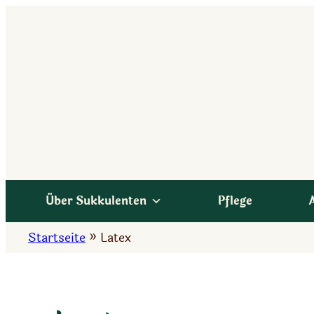
Zum
Inhalt
springen
Über Sukkulenten
Pflege
Startseite
»
Latex