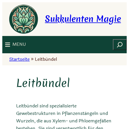
Zum
Inhalt
Sukkulenten Magie
springen
Suchen
MENU
Startseite
»
Leitbündel
Leitbündel
Leitbündel sind spezialisierte
Gewebestrukturen in Pflanzenstängeln und
Wurzeln, die aus Xylem- und Phloemgefäßen
bestehen. Sie sind verantwortlich für den