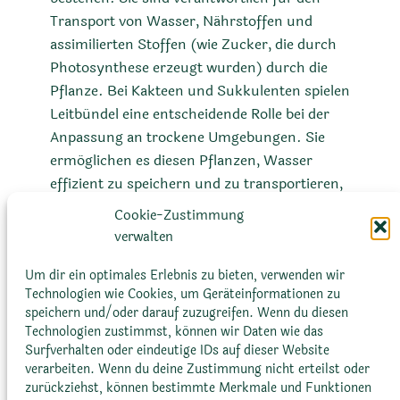
Transport von Wasser, Nährstoffen und
assimilierten Stoffen (wie Zucker, die durch
Photosynthese erzeugt wurden) durch die
Pflanze. Bei Kakteen und Sukkulenten spielen
Leitbündel eine entscheidende Rolle bei der
Anpassung an trockene Umgebungen. Sie
ermöglichen es diesen Pflanzen, Wasser
effizient zu speichern und zu transportieren,
um Zeiten von Dürre zu überstehen. Darüber
Cookie-Zustimmung
hinaus können die Leitbündel auch zur
verwalten
Unterstützung und Stabilität der Pflanze
beitragen, besonders wenn sie in Höhe oder
Um dir ein optimales Erlebnis zu bieten, verwenden wir
Technologien wie Cookies, um Geräteinformationen zu
Breite wächst.
speichern und/oder darauf zuzugreifen. Wenn du diesen
Technologien zustimmst, können wir Daten wie das
Surfverhalten oder eindeutige IDs auf dieser Website
verarbeiten. Wenn du deine Zustimmung nicht erteilst oder
zurückziehst, können bestimmte Merkmale und Funktionen