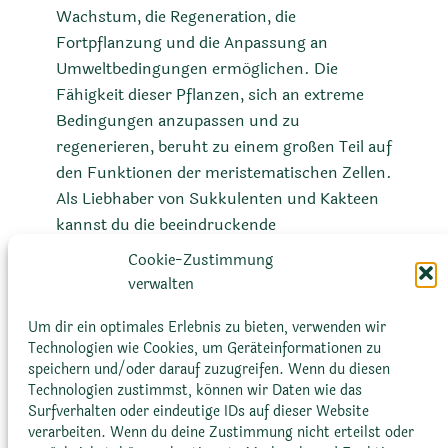
Wachstum, die Regeneration, die
Fortpflanzung und die Anpassung an
Umweltbedingungen ermöglichen. Die
Fähigkeit dieser Pflanzen, sich an extreme
Bedingungen anzupassen und zu
regenerieren, beruht zu einem großen Teil auf
den Funktionen der meristematischen Zellen.
Als Liebhaber von Sukkulenten und Kakteen
kannst du die beeindruckende
Regenerationsfähigkeit und
Cookie-Zustimmung
Anpassungsfähigkeit deiner Pflanzen
verwalten
beobachten und verstehen, wie diese
faszinierenden Gewebe zum Überleben und
Um dir ein optimales Erlebnis zu bieten, verwenden wir
Technologien wie Cookies, um Geräteinformationen zu
Gedeihen deiner Pflanzen beitragen.
speichern und/oder darauf zuzugreifen. Wenn du diesen
Technologien zustimmst, können wir Daten wie das
Surfverhalten oder eindeutige IDs auf dieser Website
verarbeiten. Wenn du deine Zustimmung nicht erteilst oder