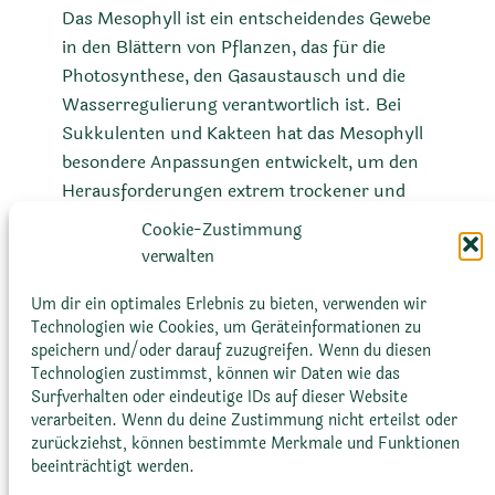
Das Mesophyll ist ein entscheidendes Gewebe
in den Blättern von Pflanzen, das für die
Photosynthese, den Gasaustausch und die
Wasserregulierung verantwortlich ist. Bei
Sukkulenten und Kakteen hat das Mesophyll
besondere Anpassungen entwickelt, um den
Herausforderungen extrem trockener und
heißer Umgebungen zu begegnen. Diese
Cookie-Zustimmung
Anpassungen umfassen die Speicherung von
verwalten
Wasser, die Effizienz der Photosynthese, den
Schutz vor intensiver Sonneneinstrahlung
Um dir ein optimales Erlebnis zu bieten, verwenden wir
Technologien wie Cookies, um Geräteinformationen zu
und die strukturelle Unterstützung.
speichern und/oder darauf zuzugreifen. Wenn du diesen
Technologien zustimmst, können wir Daten wie das
Surfverhalten oder eindeutige IDs auf dieser Website
verarbeiten. Wenn du deine Zustimmung nicht erteilst oder
zurückziehst, können bestimmte Merkmale und Funktionen
beeinträchtigt werden.