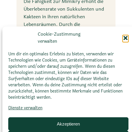
Die Fähigkeit zur Mimikry erhöht die
Überlebensrate von Sukkulenten und
Kakteen in ihren natürlichen
Lebensräumen. Durch die
Nachahmung ihrer Umgebung oder
Cookie-Zustimmung
gefährlicher Pflanzenarten können sie
verwalten
ihre Chancen verbessern, ungestört zu
Um dir ein optimales Erlebnis zu bieten, verwenden wir
wachsen und sich zu vermehren.
Technologien wie Cookies, um Geräteinformationen zu
speichern und/oder darauf zuzugreifen. Wenn du diesen
Technologien zustimmst, können wir Daten wie das
Surfverhalten oder eindeutige IDs auf dieser Website
verarbeiten. Wenn du deine Zustimmung nicht erteilst oder
zurückziehst, können bestimmte Merkmale und Funktionen
beeinträchtigt werden.
Dienste verwalten
Glossar
Datenschutz­erklärung
Impressum
Cookie-Richtlinie (EU)
Bildnachweise
Akzeptieren