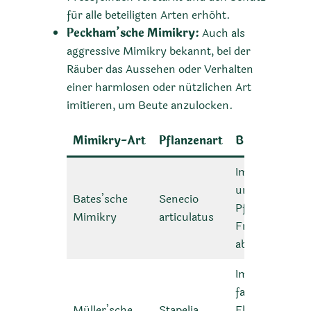
für alle beteiligten Arten erhöht.
Peckham’sche Mimikry:
Auch als
aggressive Mimikry bekannt, bei der
Räuber das Aussehen oder Verhalten
einer harmlosen oder nützlichen Art
imitieren, um Beute anzulocken.
Mimikry-Art
Pflanzenart
Beschreibun
Imitiert
ungenießbare
Bates’sche
Senecio
Pflanzen, um
Mimikry
articulatus
Fressfeinde
abzuschrecken
Imitiert
faulendes
Müller’sche
Stapelia
Fleisch, um