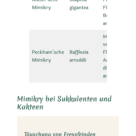
Mimikry
gigantea
Fliegen für die
Bestäubung
anzulocken.
Imitiert
verrottendes
Peckham’sche
Rafflesia
Fleisch, um
Mimikry
arnoldii
Aasfliegen für
die Bestäubun
anzulocken.
Mimikry bei Sukkulenten und
Kakteen
Täuschung von Fressfeinden