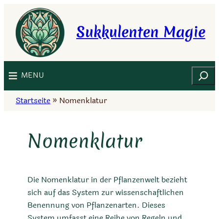
Zum
Inhalt
Sukkulenten Magie
springen
Suchen
MENU
Startseite
»
Nomenklatur
Nomenklatur
Die Nomenklatur in der Pflanzenwelt bezieht
sich auf das System zur wissenschaftlichen
Benennung von Pflanzenarten. Dieses
System umfasst eine Reihe von Regeln und