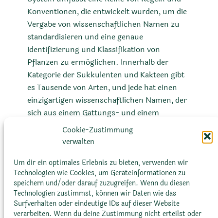
Konventionen, die entwickelt wurden, um die
Vergabe von wissenschaftlichen Namen zu
standardisieren und eine genaue
Identifizierung und Klassifikation von
Pflanzen zu ermöglichen. Innerhalb der
Kategorie der Sukkulenten und Kakteen gibt
es Tausende von Arten, und jede hat einen
einzigartigen wissenschaftlichen Namen, der
sich aus einem Gattungs- und einem
Artnamen zusammensetzt. Diese Namen
Cookie-Zustimmung
basieren meist auf Latein oder Altgriechisch
verwalten
und können Informationen über die Pflanze
wie ihren Lebensraum, ihr Aussehen oder
Um dir ein optimales Erlebnis zu bieten, verwenden wir
Technologien wie Cookies, um Geräteinformationen zu
ihre Entdecker liefern.
speichern und/oder darauf zuzugreifen. Wenn du diesen
Technologien zustimmst, können wir Daten wie das
Surfverhalten oder eindeutige IDs auf dieser Website
verarbeiten. Wenn du deine Zustimmung nicht erteilst oder