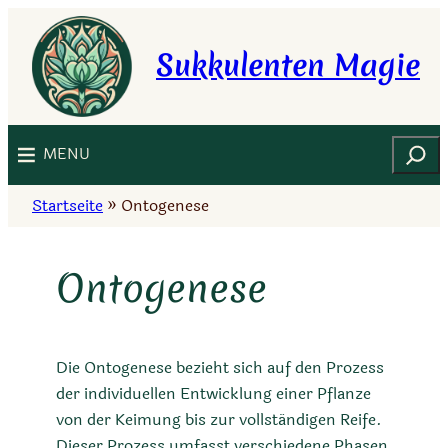
Zum
Inhalt
Sukkulenten Magie
springen
Suchen
MENU
Startseite
»
Ontogenese
Ontogenese
Die Ontogenese bezieht sich auf den Prozess
der individuellen Entwicklung einer Pflanze
von der Keimung bis zur vollständigen Reife.
Dieser Prozess umfasst verschiedene Phasen