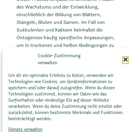
des Wachstums und der Entwicklung,
einschließlich der Bildung von Blättern,
Stängeln, Blüten und Samen. Im Fall von
Sukkulenten und Kakteen beinhaltet die
Ontogenese häufig spezifische Anpassungen,
um in trockenen und heißen Bedingungen zu
überleben, wie z. B. das Wachstum dicker,
Cookie-Zustimmung
fleischiger Blätter oder Stängel zur
verwalten
Wasserspeicherung und die Entwicklung
spezialisierter Strukturen wie Dornen oder
Um dir ein optimales Erlebnis zu bieten, verwenden wir
Technologien wie Cookies, um Geräteinformationen zu
Haare zur Reduzierung von Wasserverlusten.
speichern und/oder darauf zuzugreifen. Wenn du diesen
Technologien zustimmst, können wir Daten wie das
Surfverhalten oder eindeutige IDs auf dieser Website
verarbeiten. Wenn du deine Zustimmung nicht erteilst oder
zurückziehst, können bestimmte Merkmale und Funktionen
beeinträchtigt werden.
Dienste verwalten