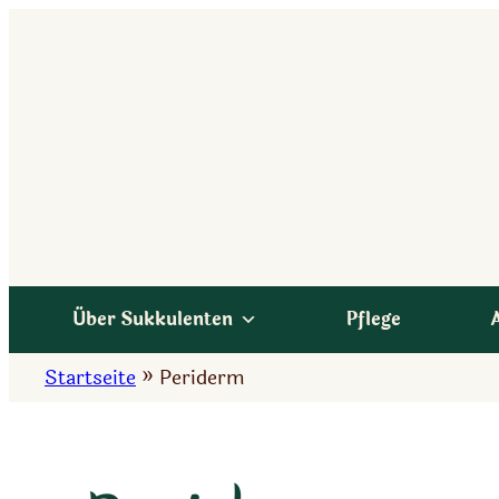
Zum
Inhalt
springen
Über Sukkulenten
Pflege
Startseite
»
Periderm