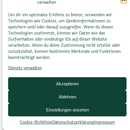
verwalten
Konsistenzen haben.
Um dir ein optimales Erlebnis zu bieten, verwenden wir
Technologien wie Cookies, um Geräteinformationen zu
speichern und/oder darauf zuzugreifen. Wenn du diesen
Technologien zustimmst, können wir Daten wie das
Surfverhalten oder eindeutige IDs auf dieser Website
verarbeiten. Wenn du deine Zustimmung nicht erteilst oder
zurückziehst, können bestimmte Merkmale und Funktionen
Glossar
Datenschutz­erklärung
Impressum
beeinträchtigt werden.
Cookie-Richtlinie (EU)
Bildnachweise
Dienste verwalten
Akzeptieren
Ablehnen
Einstellungen ansehen
Cookie-Richtlinie
Datenschutz­erklärung
Impressum