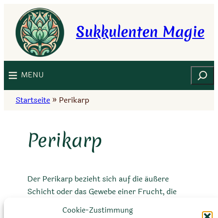
Zum
Inhalt
Sukkulenten Magie
springen
Suchen
MENU
Startseite
»
Perikarp
Perikarp
Der Perikarp bezieht sich auf die äußere
Schicht oder das Gewebe einer Frucht, die
den Samen umgibt. Es schützt den Samen
Cookie-Zustimmung
und kann verschiedene Texturen und