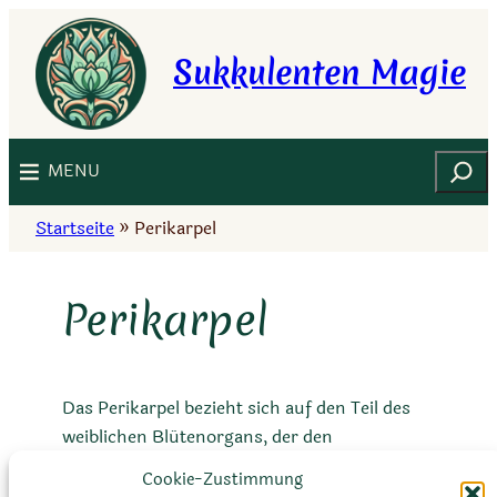
Zum
Inhalt
Sukkulenten Magie
springen
Suchen
MENU
Startseite
»
Perikarpel
Perikarpel
Das Perikarpel bezieht sich auf den Teil des
weiblichen Blütenorgans, der den
Fruchtknoten umgibt. Es kann aus
Cookie-Zustimmung
verschiedenen Geweben bestehen und