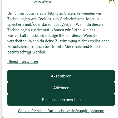
verwalten
entwickelt sich zu einem Fruchtknoten.
Um dir ein optimales Erlebnis zu bieten, verwenden wir
Technologien wie Cookies, um Geräteinformationen zu
speichern und/oder darauf zuzugreifen. Wenn du diesen
Technologien zustimmst, können wir Daten wie das
Surfverhalten oder eindeutige IDs auf dieser Website
verarbeiten. Wenn du deine Zustimmung nicht erteilst oder
zurückziehst, können bestimmte Merkmale und Funktionen
Glossar
Datenschutz­erklärung
Impressum
beeinträchtigt werden.
Cookie-Richtlinie (EU)
Bildnachweise
Dienste verwalten
Akzeptieren
Ablehnen
Einstellungen ansehen
Cookie-Richtlinie
Datenschutz­erklärung
Impressum